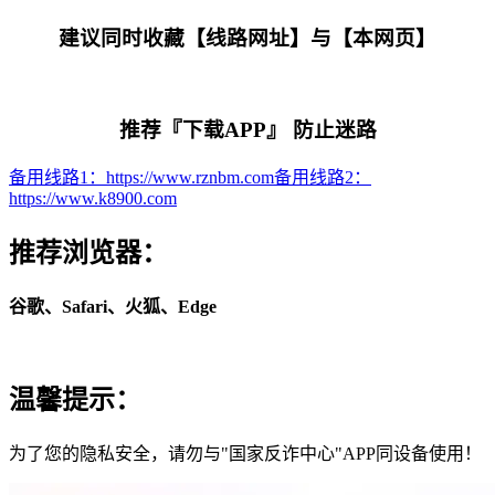
建议同时收藏【线路网址】与【本网页】
推荐『下载APP』 防止迷路
备用线路
1
：
https://www.rznbm.com
备用线路
2
：
https://www.k8900.com
推荐浏览器：
谷歌、Safari、火狐、Edge
温馨提示：
为了您的隐私安全，请勿与"国家反诈中心"APP同设备使用！