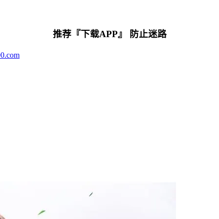
推荐『下载APP』 防止迷路
00.com