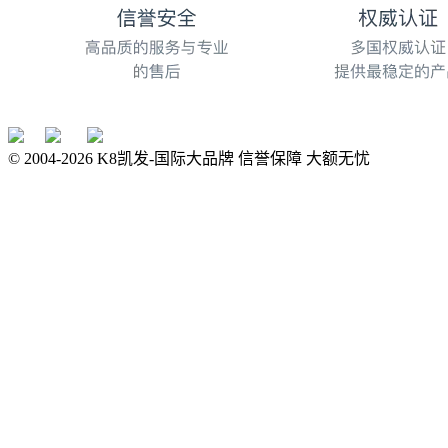
© 2004-
2026
K8凯发-国际大品牌 信誉保障 大额无忧