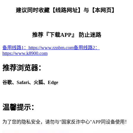
建议同时收藏【线路网址】与【本网页】
推荐『下载APP』 防止迷路
备用线路
1
：
https://www.rznbm.com
备用线路
2
：
https://www.k8900.com
推荐浏览器：
谷歌、Safari、火狐、Edge
温馨提示：
为了您的隐私安全，请勿与"国家反诈中心"APP同设备使用！