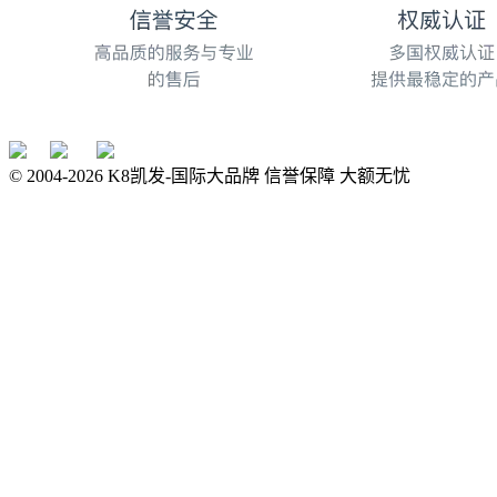
© 2004-
2026
K8凯发-国际大品牌 信誉保障 大额无忧