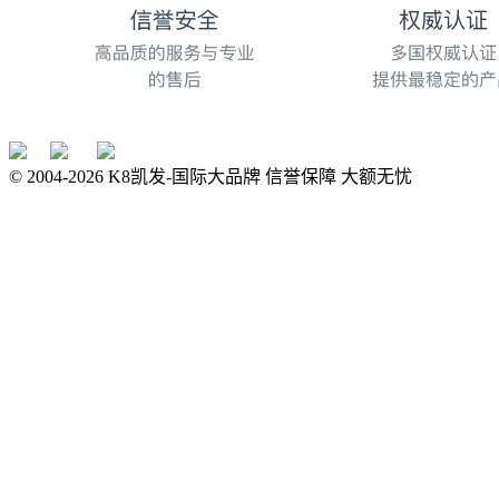
© 2004-
2026
K8凯发-国际大品牌 信誉保障 大额无忧