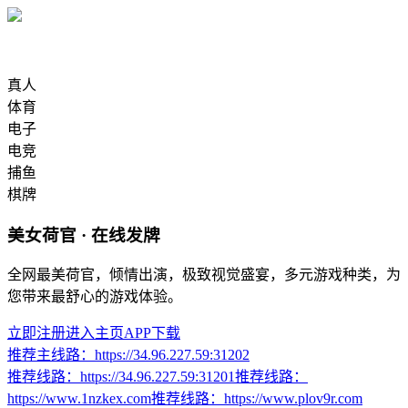
真人
体育
电子
电竞
捕鱼
棋牌
美女荷官 · 在线发牌
全网最美荷官，倾情出演，极致视觉盛宴，多元游戏种类，为
您带来最舒心的游戏体验。
立即注册
进入主页
APP下载
推荐主线路：
https://34.96.227.59:31202
推荐线路：
https://34.96.227.59:31201
推荐线路：
https://www.1nzkex.com
推荐线路：
https://www.plov9r.com