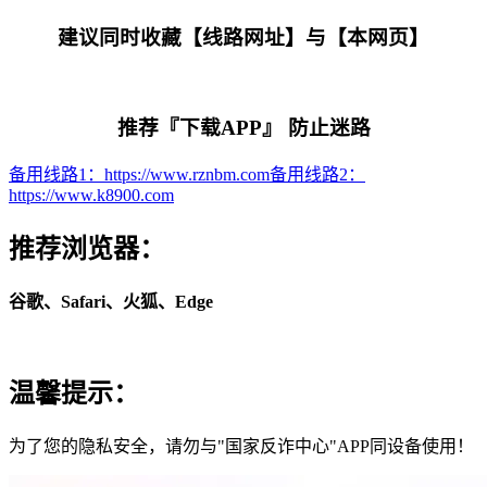
建议同时收藏【线路网址】与【本网页】
推荐『下载APP』 防止迷路
备用线路
1
：
https://www.rznbm.com
备用线路
2
：
https://www.k8900.com
推荐浏览器：
谷歌、Safari、火狐、Edge
温馨提示：
为了您的隐私安全，请勿与"国家反诈中心"APP同设备使用！