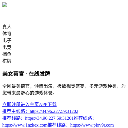
真人
体育
电子
电竞
捕鱼
棋牌
美女荷官 · 在线发牌
全网最美荷官，倾情出演，极致视觉盛宴，多元游戏种类，为
您带来最舒心的游戏体验。
立即注册
进入主页
APP下载
推荐主线路：
https://34.96.227.59:31202
推荐线路：
https://34.96.227.59:31201
推荐线路：
https://www.1nzkex.com
推荐线路：
https://www.plov9r.com