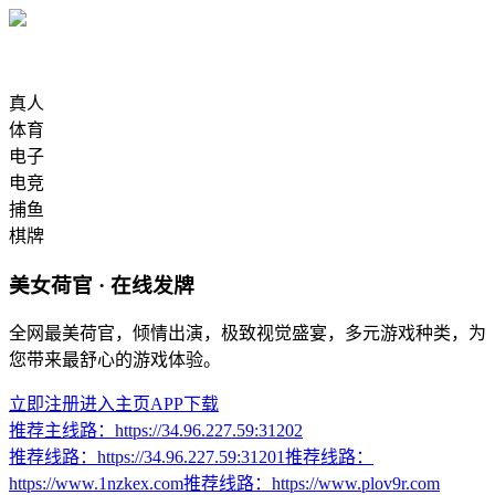
真人
体育
电子
电竞
捕鱼
棋牌
美女荷官 · 在线发牌
全网最美荷官，倾情出演，极致视觉盛宴，多元游戏种类，为
您带来最舒心的游戏体验。
立即注册
进入主页
APP下载
推荐主线路：
https://34.96.227.59:31202
推荐线路：
https://34.96.227.59:31201
推荐线路：
https://www.1nzkex.com
推荐线路：
https://www.plov9r.com