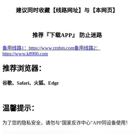
建议同时收藏【线路网址】与【本网页】
推荐『下载APP』 防止迷路
备用线路
1
：
https://www.rznbm.com
备用线路
2
：
https://www.k8900.com
推荐浏览器：
谷歌、Safari、火狐、Edge
温馨提示：
为了您的隐私安全，请勿与"国家反诈中心"APP同设备使用！