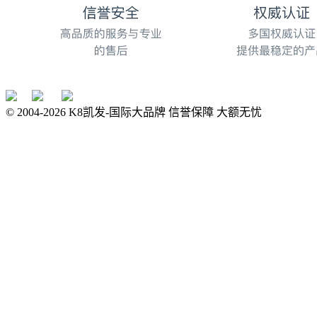
© 2004-
2026
K8凯发-国际大品牌 信誉保障 大额无忧