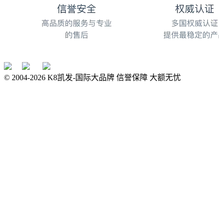
© 2004-
2026
K8凯发-国际大品牌 信誉保障 大额无忧