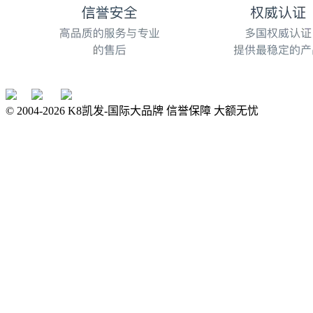
© 2004-
2026
K8凯发-国际大品牌 信誉保障 大额无忧