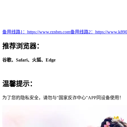
备用线路
1
：
https://www.rznbm.com
备用线路
2
：
https://www.k89
推荐浏览器：
谷歌、Safari、火狐、Edge
温馨提示：
为了您的隐私安全，请勿与"国家反诈中心"APP同设备使用！