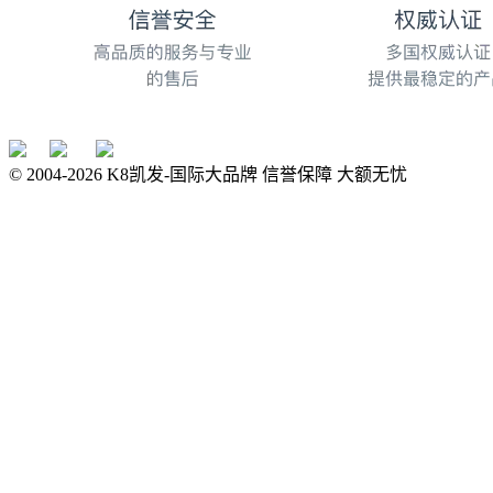
© 2004-
2026
K8凯发-国际大品牌 信誉保障 大额无忧