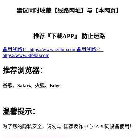
建议同时收藏【线路网址】与【本网页】
推荐『下载APP』 防止迷路
备用线路
1
：
https://www.rznbm.com
备用线路
2
：
https://www.k8900.com
推荐浏览器：
谷歌、Safari、火狐、Edge
温馨提示：
为了您的隐私安全，请勿与"国家反诈中心"APP同设备使用！