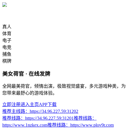
真人
体育
电子
电竞
捕鱼
棋牌
美女荷官 · 在线发牌
全网最美荷官，倾情出演，极致视觉盛宴，多元游戏种类，为
您带来最舒心的游戏体验。
立即注册
进入主页
APP下载
推荐主线路：
https://34.96.227.59:31202
推荐线路：
https://34.96.227.59:31201
推荐线路：
https://www.1nzkex.com
推荐线路：
https://www.plov9r.com