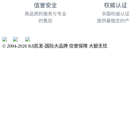
© 2004-
2026
K8凯发-国际大品牌 信誉保障 大额无忧