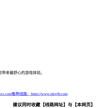
您带来最舒心的游戏体验。
kex.com
推荐线路：
https://www.plov9r.com
建议同时收藏【线路网址】与【本网页】