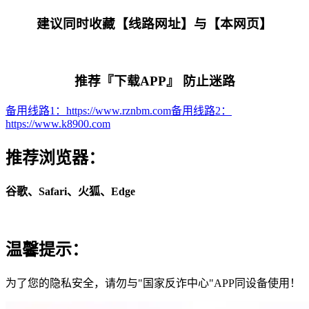
建议同时收藏【线路网址】与【本网页】
推荐『下载APP』 防止迷路
备用线路
1
：
https://www.rznbm.com
备用线路
2
：
https://www.k8900.com
推荐浏览器：
谷歌、Safari、火狐、Edge
温馨提示：
为了您的隐私安全，请勿与"国家反诈中心"APP同设备使用！